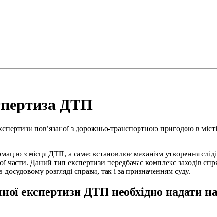
спертиза ДТП
спертизи пов’язаної з дорожньо-транспортною пригодою в місті К
мацію з місця ДТП, а саме: встановлює механізм утворення сліді
ної части. Даний тип експертизи передбачає комплекс заходів с
 досудовому розгляді справи, так і за призначенням суду.
ної експертизи ДТП необхідно надати на